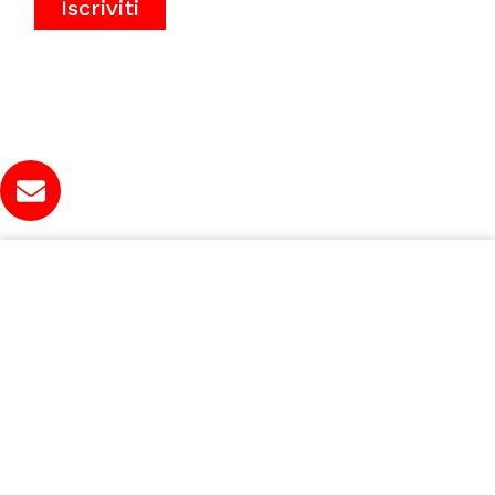
Iscriviti
Presentato da:
Ad opera di: